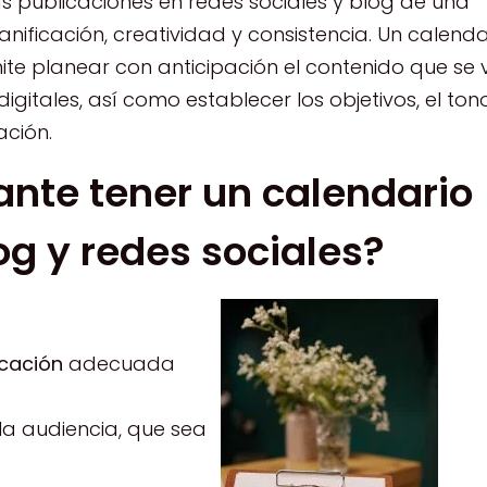
s publicaciones en redes sociales y blog de una
ificación, creatividad y consistencia. Un calenda
ite planear con anticipación el contenido que se 
igitales, así como establecer los objetivos, el tono
ación.
ante tener un calendario
log y redes sociales?
icación
adecuada
a audiencia, que sea