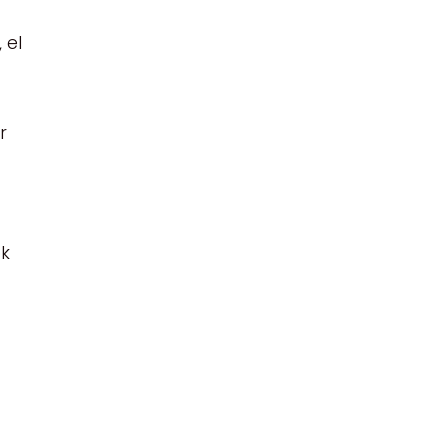
 el
r
ok