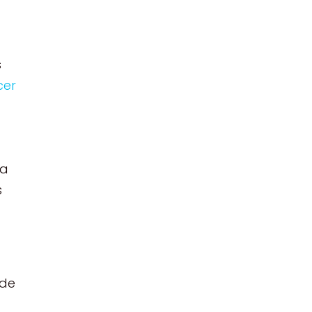
s
cer
 a
s
 de